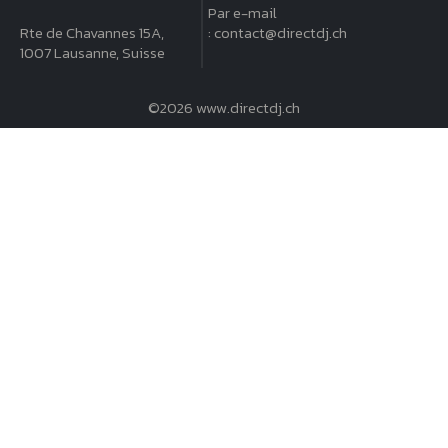
Par e-mail
Rte de Chavannes 15A,
:
contact@directdj.ch
1007 Lausanne, Suisse
©2026 www.directdj.ch