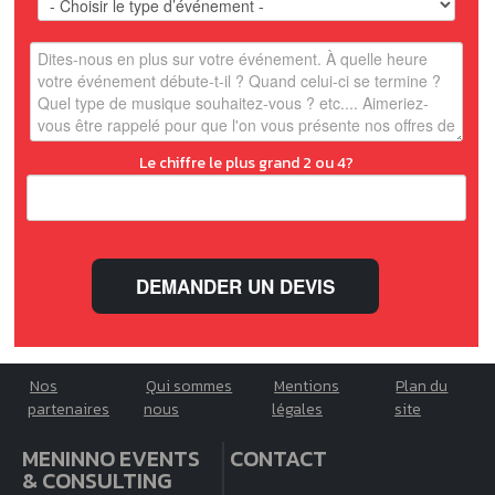
Le chiffre le plus grand 2 ou 4?
Nos
Qui sommes
Mentions
Plan du
partenaires
nous
légales
site
MENINNO EVENTS
CONTACT
& CONSULTING