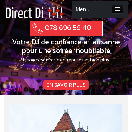
Menu
A PROPOS
078 696 56 40
MARIAGE
PHOTOS
Votre DJ de confiance à Lausanne
TÉMOIGNAGES
pour une soirée inoubliable
CONTACT
Mariages, soirées d'entreprises et bien plus...
EN SAVOIR PLUS