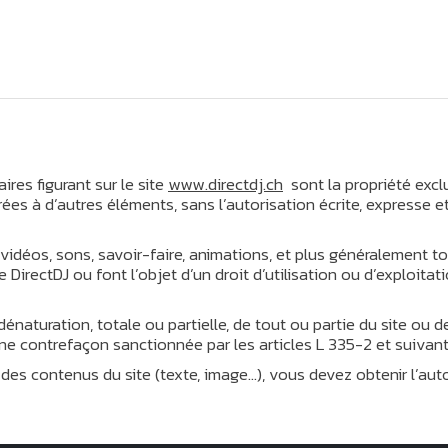
ires figurant sur le site
www.directdj.ch
sont la propriété excl
rées à d’autres éléments, sans l’autorisation écrite, expresse e
s, vidéos, sons, savoir-faire, animations, et plus généralement 
e DirectDJ ou font l’objet d’un droit d’utilisation ou d’exploita
dénaturation, totale ou partielle, de tout ou partie du site ou
ne contrefaçon sanctionnée par les articles L 335-2 et suivants
des contenus du site (texte, image…), vous devez obtenir l’auto